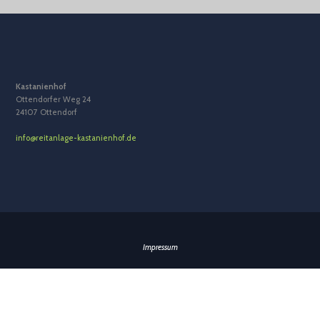
Kastanienhof
Ottendorfer Weg 24
24107 Ottendorf
info@reitanlage-kastanienhof.de
Impressum