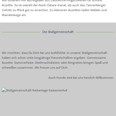
Von unserem Hof aus ergeben sich zahlreiche Möglichkeiten für schöne
Ausritte. So ist sowohl der Nord-Ostsee-Kanal, als auch das Tannenberger
Gehölz zu Pferd gut zu erreichen. Zu kleineren Ausritten laden Wälder und
Wanderwege ein.
Die Stallgemeinschaft
Wir möchten, dass Du Dich bei uns wohlfühlst. In unserer Stallgemeinschaft
haben sich schon viele langjährige Freundschaften ergeben. Gemeinsame
Ausritte, Sommerfeste, Weihnachtsfeiern oder Ringreiten bringen Spaß und
schweißen zusammen. Wir freuen uns auf Dich.
Auch Hunde sind bei uns herzlich Willkommen.