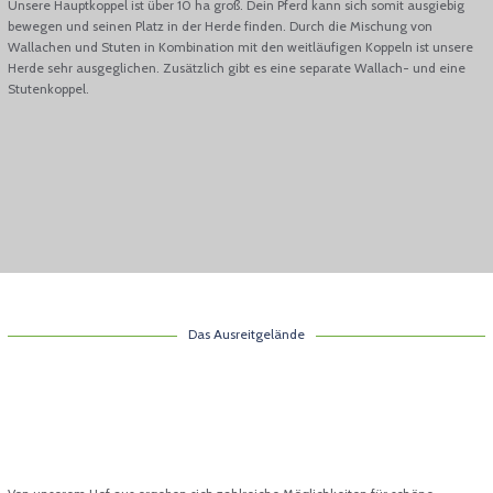
Unsere Hauptkoppel ist über 10 ha groß. Dein Pferd kann sich somit ausgiebig
bewegen und seinen Platz in der Herde finden. Durch die Mischung von
Wallachen und Stuten in Kombination mit den weitläufigen Koppeln ist unsere
Herde sehr ausgeglichen. Zusätzlich gibt es eine separate Wallach- und eine
Stutenkoppel.
Das Ausreitgelände